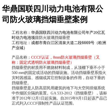
华鼎国联四川动力电池有限公
司防火玻璃挡烟垂壁案例
工程名称：
华鼎国联四川动力电池有限公司年产20亿瓦
时动力电池项目
防火玻璃挡烟垂壁
工程地址：
成都市青白江区清泉大道二段
6669
号（欧洲
产业城）
产品名称：
CCCF认证，8mm防火玻璃挡烟垂壁（又
称：
固定式透明防火玻璃挡烟垂壁
）
挡烟垂壁的材质用不燃烧材料制成，从顶棚下垂不小于
500 mm
的固定或活动的挡烟设施。活动挡烟垂壁系指火
灾时因感温、感烟或其它控制设备的作用，自动下垂的
挡烟垂壁。
挡烟垂壁是人防高层民用建筑的地下与大空间排烟系统
中作烟区分隔的装置。
GA 533-2012
《挡烟垂壁》，该标
准于
2012
年
12
月
1
日起实施。自
2015
年
9
月
1
日起该产品已
正式列入
CCCF
强制性产品认证范围。