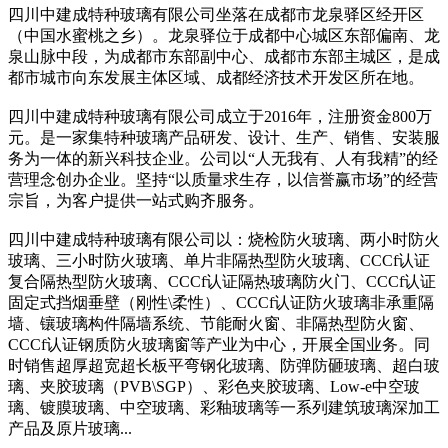
四川中建成特种玻璃有限公司坐落在成都市龙泉驿区经开区
（中国水蜜桃之乡）。龙泉驿位于成都中心城区东部偏南、龙
泉山脉中段，为成都市东部副中心、成都市东部主城区，是成
都市城市向东发展主体区域、成都经济技术开发区所在地。
四川中建成特种玻璃有限公司成立于
2016
年，注册资金
800
万
元。是一家集特种玻璃产品研发、设计、生产、销售、安装服
务为一体的新兴科技企业。公司以“人无我有、人有我精”的经
营理念创办企业。坚持“以质量求生存，以信誉赢市场”的经营
宗旨，为客户提供一站式购齐服务。
四川中建成特种玻璃有限公司以：烧检防火玻璃、两小时防火
玻璃、三小时防火玻璃、单片非隔热型防火玻璃、
CCCf
认证
复合隔热型防火玻璃、
CCCf
认证隔热玻璃防火门、
CCCf
认证
固定式挡烟垂壁（刚性
\
柔性）、
CCCf
认证防火玻璃非承重隔
墙、镶玻璃构件隔墙系统、节能耐火窗、非隔热型防火窗、
CCCf
认证钢质防火玻璃窗等产业为中心，开展全国业务。同
时销售超厚超宽超长板平弯钢化玻璃、防弹防砸玻璃、超白玻
璃、夹胶玻璃（
PVB\SGP
）、彩色夹胶玻璃、
Low-e
中空玻
璃、镀膜玻璃、中空玻璃、彩釉玻璃等一系列建筑玻璃深加工
产品及原片玻璃
...